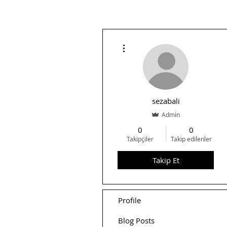
Diğer Eylemler
sezabali
Admin
0
0
Takipçiler
Takip edilenler
Takip Et
Profile
Blog Posts